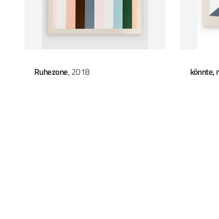
Ruhezone
, 2018
könnte, 
KONTAKT
Nanett Die
Atelier
Roonstraß
Hinterhau